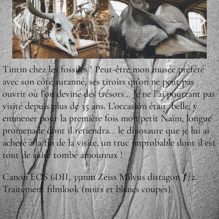
Tintin chez les fossiles ! Peut-être mon musée préféré
avec son côté suranné, ses tiroirs qu’on ne peut pas
ouvrir où l’on devine des trésors… Je ne l’ai pourtant pas
visité depuis plus de 35 ans. L’occasion était belle, y
emmener pour la première fois mon petit Naïm, longue
promenade dont il retiendra… le dinosaure que je lui ai
acheté à la fin de la visite, un truc improbable dont il est
tout de suite tombé amoureux !
Canon EOS 6DII, 35mm Zeiss Milvus distagon ƒ/2.
Traitement filmlook (noirs et blancs coupés).