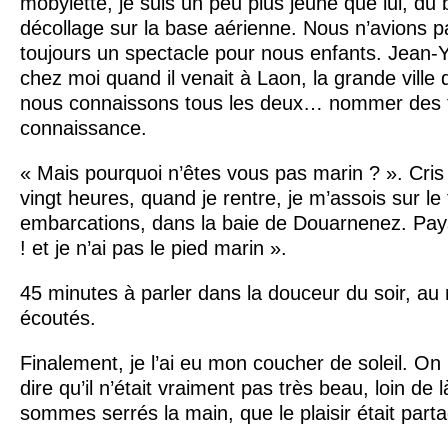
mobylette, je suis un peu plus jeune que lui, du b
décollage sur la base aérienne. Nous n’avions pas
toujours un spectacle pour nous enfants. Jean-
chez moi quand il venait à Laon, la grande ville
nous connaissons tous les deux… nommer des t
connaissance.
« Mais pourquoi n’êtes vous pas marin ? ». Cris 
vingt heures, quand je rentre, je m’assois sur le f
embarcations, dans la baie de Douarnenez. Paysa
! et je n’ai pas le pied marin ».
45 minutes à parler dans la douceur du soir, au 
écoutés.
Finalement, je l’ai eu mon coucher de soleil. O
dire qu’il n’était vraiment pas très beau, loin de
sommes serrés la main, que le plaisir était part