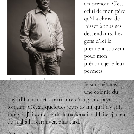
un prénom. C’est
celui de mon père
qu’il a choisi de
laisser à tous ses
descendants. Les
gens d’Ici le
prennent souvent
pour mon
prénom, je le leur
permets.
Cliquez sur la photographie
Je suis né dans
une colonie du
pays d’Ici, un petit territoire d’un grand pays
lointain. C’était quelques jours avant qu’il n’y soit
intégré. J’ai donc perdu la nationalité d’Ici et j’ai eu
du mal à la retrouver, plus tard.