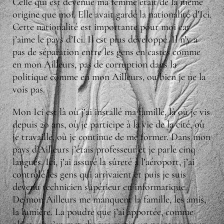
Celle qui est devenue ma femme était de la même
origine que moi. Elle avait gardé la nationalité d’Ici.
Cette nationalité est importante pour moi car
j’aime le pays d’Ici. Il est plus développé. Il n’y a
pas de séparation entre les gens en castes comme
en mon Ailleurs, pas de corruption dans la
politique comme en mon Ailleurs, ou bien je ne la
vois pas.
Mon Ici est là où j’ai installé ma famille, là où je vis
depuis 20 ans, où je participe à la vie de la cité, où
je travaille, où je continue de me former. Dans mon
pays d’Ailleurs j’étais professeur et je parle cinq
langues. Ici, j’ai assuré la sûreté à l’aéroport, j’ai
contrôlé les gens qui arrivaient et puis je suis
devenu technicien supérieur en informatique.
De mon Ailleurs me manquent la famille, les amis,
la lumière. La poudre que j’ai apportée, comme