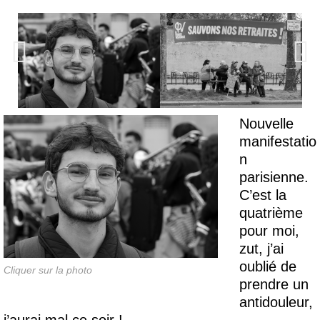
Nouvelle
manifestatio
n
parisienne.
C’est la
quatrième
pour moi,
zut, j’ai
oublié de
Cliquer sur la photo
prendre un
antidouleur,
j’aurai mal ce soir !