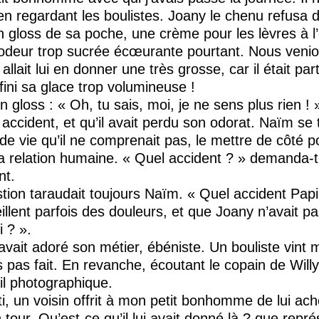
s en regardant les boulistes. Joany le chenu refusa 
un gloss de sa poche, une crème pour les lèvres à 
e l’odeur trop sucrée écœurante pourtant. Nous ven
 allait lui en donner une très grosse, car il était pa
s fini sa glace trop volumineuse !
gloss : « Oh, tu sais, moi, je ne sens plus rien ! »
accident, et qu’il avait perdu son odorat. Naïm se tu
e vie qu’il ne comprenait pas, le mettre de côté p
a relation humaine. « Quel accident ? » demanda-t-
nt.
on taraudait toujours Naïm. « Quel accident Papi 
llent parfois des douleurs, et que Joany n’avait p
i ? ».
l avait adoré son métier, ébéniste. Un bouliste vint 
is pas fait. En revanche, écoutant le copain de Wil
il photographique.
arti, un voisin offrit à mon petit bonhomme de lui ac
on tour. Qu’est-ce qu’il lui avait donné là ? que repré