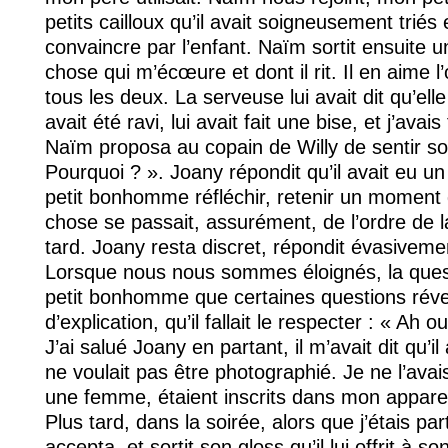
petits cailloux qu’il avait soigneusement trié
convaincre par l’enfant. Naïm sortit ensuite 
chose qui m’écœure et dont il rit. Il en aim
tous les deux. La serveuse lui avait dit qu’elle
avait été ravi, lui avait fait une bise, et j’avai
Naïm proposa au copain de Willy de sentir son 
Pourquoi ? ». Joany répondit qu’il avait eu un 
petit bonhomme réfléchir, retenir un moment d
chose se passait, assurément, de l’ordre de l
tard. Joany resta discret, répondit évasiveme
Lorsque nous nous sommes éloignés, la questi
petit bonhomme que certaines questions révei
d’explication, qu’il fallait le respecter : « Ah ou
J’ai salué Joany en partant, il m’avait dit qu’i
ne voulait pas être photographié. Je ne l’ava
une femme, étaient inscrits dans mon appare
Plus tard, dans la soirée, alors que j’étais p
accepta, et sortit son gloss qu’il lui offrit à s