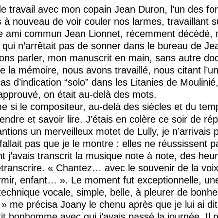
 travail avec mon copain Jean Duron, l’un des fo
à nouveau de voir couler nos larmes, travaillant s
tre ami commun Jean Lionnet, récemment décédé, m
 qui n’arrêtait pas de sonner dans le bureau de Je
ions parler, mon manuscrit en main, sans autre docu
e la mémoire, nous avons travaillé, nous citant l’u
 cas d’indication “solo” dans les Litanies de Moulin
 approuvé, on était au-delà des mots.
 si le compositeur, au-delà des siècles et du temp
endre et savoir lire. J’étais en colère ce soir de ré
tions un merveilleux motet de Lully, je n’arrivais 
 fallait pas que je le montre : elles ne réussissent 
nt j’avais transcrit la musique note à note, des he
retranscrire. « Chantez… avec le souvenir de la voi
rmir, enfant… ». Le moment fut exceptionnelle, 
 technique vocale, simple, belle, à pleurer de bonhe
 » me précisa Joany le chenu après que je lui ai di
tit bonhomme avec qui j’avais passé la journée. Il