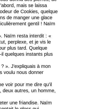
d’abord, mais se laissa
l’odeur de Cookies, quelque
ions de manger une glace
rticulièrement gentil ! Naïm
. Naïm resta interdit : «
t, perplexe, et je vis le
our plus tard. Quelque
il quelques instants plus
? ». J’expliquais à mon
as voulu nous donner
me voir pour me dire qu’il
ly, deux autres, un homme,
heter une friandise. Naïm
sentait le gloss qui