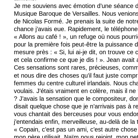
Je me souviens avec émotion d’une séance de
Musique Baroque de Versailles. Nous venions 
de Nicolas Formé. Je prenais la suite de no
chance j’avais eue. Rapidement, le téléphone
« Allons au café ! », un refuge où nous pourr
pour la première fois peut-être la puissance d
mesure près : « Si, lui ai-je dit, on trouve ce
et cela confirme ce que je dis ! ». Jean avait
Ces sensations sont rares, précieuses, comme
et nous dire des choses qu’il faut juste compr
femmes du centre culturel irlandais. Nous chan
voulais. J’étais vraiment en colère, mais il ne
? J’avais la sensation que le compositeur, do
disait quelque chose que je n’arrivais pas à 
vous chantait des berceuses pour vous endo
j’entendais enfin, merveilleuse, au-delà de la
« Copain, c’est pas un ami, c’est autre chose
mon père utilisait. Naïm nous rejoint, mon pe