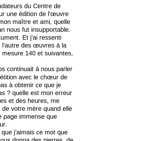
ndateurs du Centre de
ur une édition de l’œuvre
on maître et ami, quelle
an nous fut insupportable.
ment. Et j’ai ressenti
n l’autre des œuvres à la
ié, mesure 140 et suivantes,
s continuait à nous parler
pétition avec le chœur de
pas à obtenir ce que je
pas ? quelle est mon erreur
ures et des heures, me
x de votre mère quand elle
une page immense que
ur.
t que j’aimais ce mot que
 nous donna des pierres, de