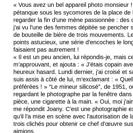
« Vous avez un bel appareil photo monsieur !
pétanque sous les sycomores de la place de l
regarder la fin d’une mène passionnée : des
j’ai vu l’une des femmes dépitée se pencher s
de bouteille de bière de trois mouvements. 
points astucieux, une série d’encoches le lon
faisaient pas autrement !
« Il est un peu ancien, lui répondis-je, mais c
m’approuvant, et ajouta : « J’étais copain a
heureux hasard. Lundi dernier, j’ai croisé et 
suis assis à côté de lui, m’exclamant : « Qu
préférées ! » “Le mineur silicosé”, de 1951, 
regardant le photographe par la fenêtre dans 
pièce, une cigarette à la main. « Oui, moi j’
me répondit Joany. C’est une photographie exc
qu’il l’a mise en scène avec l’autorisation de la
trois clichés pour obtenir ce chef d’œuvre s
aimions.