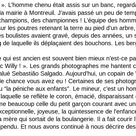
 ». L’homme chenu était assis sur un banc, regard
a mairie à Montreuil. J’avais passé un peu de temps
 champions, des championnes ! L’équipe des homme
ur les poutres retenant la terre au pied d’un arbre
Les boulistes avaient gravé, depuis des années, u
g de laquelle ils déplaçaient des bouchons. Les be
e qui est ancien est souvent bien mieux n’est-ce pas 
vec Willy ! ». Les grands photographes me hantent 
salué Sebastião Salgado. Aujourd’hui, un copain de 
elle chance vous avez eu ! Certaines de ses photog
ou “la péniche aux enfants”. Le mineur, c’est un ho
laquelle se reflète le coron, émacié, disparaissant
aime beaucoup celle du petit garçon courant avec un
eptionnelle, joyeuse, la quintessence de l’enfance
 mère qui sortait de la boulangerie. Il a fait courir l
uspendu. Et nous avons continué à nous décrire de