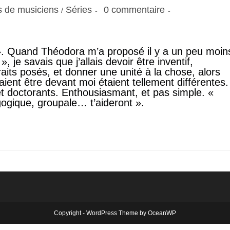
ts de musiciens
Séries
0 commentaire
/
m ». Quand Théodora m’a proposé il y a un peu moin
, je savais que j’allais devoir être inventif,
raits posés, et donner une unité à la chose, alors
aient être devant moi étaient tellement différentes.
et doctorants. Enthousiasmant, et pas simple. «
ogique, groupale… t’aideront ».
Copyright - WordPress Theme by OceanWP